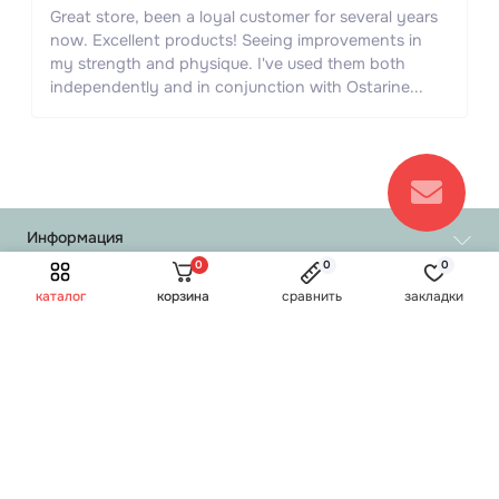
Great store, been a loyal customer for several years
now. Excellent products! Seeing improvements in
my strength and physique. I've used them both
independently and in conjunction with Ostarine...
Информация
0
0
0
Обмен и возврат
каталог
корзина
сравнить
закладки
О нас
Популярное
Доставка и оплата
Таблетки
Политика конфиденциальности
Инъекции
Связаться с нами
Контакты и адрес
Блокаторы ароматазы
Производители
ПКТ
Акции
c 10:00 до 20:00
Мессенджеры
Гормон роста
Жиросжигатели