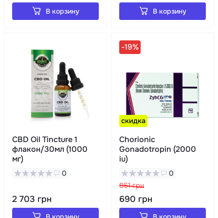
В корзину
В корзину
-19%
скидка
CBD Oil Tincture 1
Chorionic
флакон/30мл (1000
Gonadotropin (2000
мг)
iu)
0
0
851 грн
2 703 грн
690 грн
В корзину
В корзину