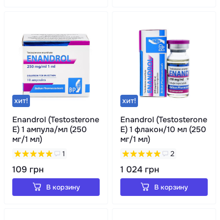
хит!
хит!
Enandrol (Testosterone
Enandrol (Testosterone
E) 1 ампула/мл (250
E) 1 флакон/10 мл (250
мг/1 мл)
мг/1 мл)
1
2
109 грн
1 024 грн
В корзину
В корзину