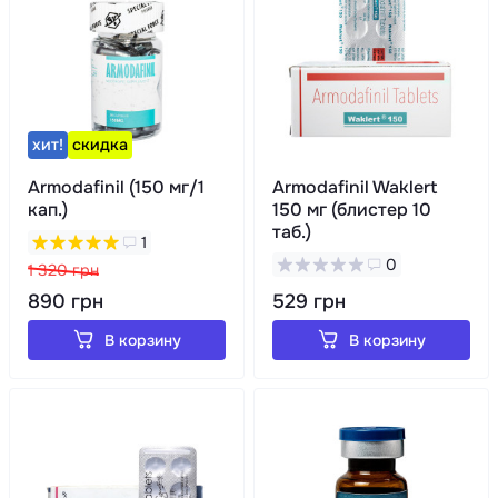
хит!
скидка
Armodafinil (150 мг/1
Armodafinil Waklert
кап.)
150 мг (блистер 10
таб.)
1
0
1 320 грн
890 грн
529 грн
В корзину
В корзину