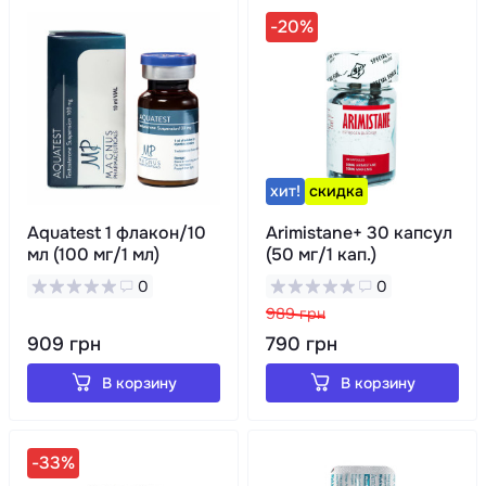
-20%
хит!
скидка
Aquatest 1 флакон/10
Arimistane+ 30 капсул
мл (100 мг/1 мл)
(50 мг/1 кап.)
0
0
989 грн
909 грн
790 грн
В корзину
В корзину
-33%