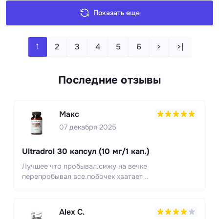
Показать еще
1
2
3
4
5
6
>
>|
Последние отзывы
Макс
07 декабря 2025
Ultradrol 30 капсул (10 мг/1 кап.)
Лучшее что пробывал.сижу на вечке
перепробывал все.побочек хватает ..
Alex C.