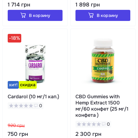
1 714 грн
1 898 грн
В корзину
В корзину
-18%
хит!
скидка
Cardarol (10 мг/1 кап.)
CBD Gummies with
Hemp Extract 1500
0
мг/60 конфет (25 мг/1
конфета )
0
920 грн
750 грн
2 300 грн