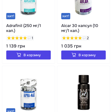
хит!
хит!
Adrafinil (250 мг/1
Aicar 30 капсул (10
кап.)
мг/1 кап.)
1
2
1 139 грн
1 035 грн
В корзину
В корзину
хит!