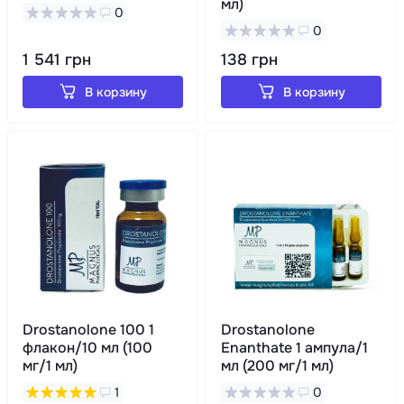
мл)
0
0
1 541 грн
138 грн
В корзину
В корзину
Drostanolone 100 1
Drostanolone
флакон/10 мл (100
Enanthate 1 ампула/1
мг/1 мл)
мл (200 мг/1 мл)
1
0