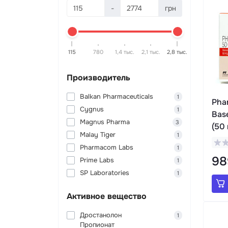
-
грн
115
780
1,4 тыс.
2,1 тыс.
2,8 тыс.
Производитель
Balkan Pharmaceuticals
1
Pha
Cygnus
1
Bas
Magnus Pharma
3
(50 
Malay Tiger
1
Pharmacom Labs
1
98
Prime Labs
1
SP Laboratories
1
Активное вещество
Дростанолон
1
Пропионат