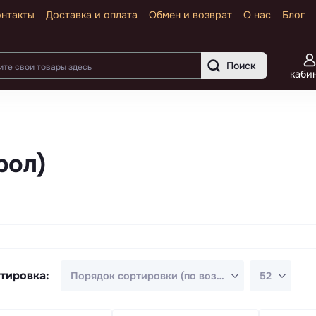
онтакты
Доставка и оплата
Обмен и возврат
О нас
Блог
Поиск
каби
рол)
тировка: