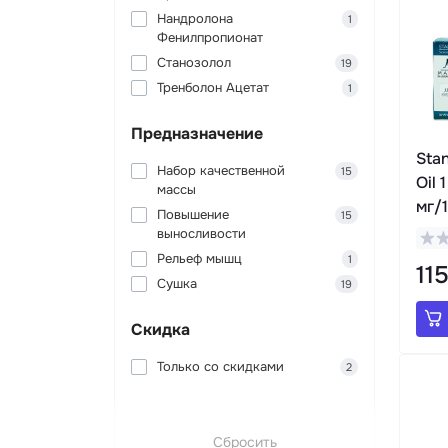
Нандролона
1
Фенилпропионат
Станозолол
19
Тренболон Ацетат
1
Предназначение
Stan
Набор качественной
15
Oil 
массы
мг/1
Повышение
15
выносливости
Рельеф мышц
1
11
Сушка
19
Скидка
Только со cкидками
2
Сбросить