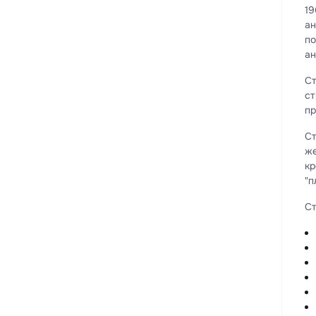
19
ан
по
ан
Ст
ст
пр
Ст
же
кр
"п
Ст