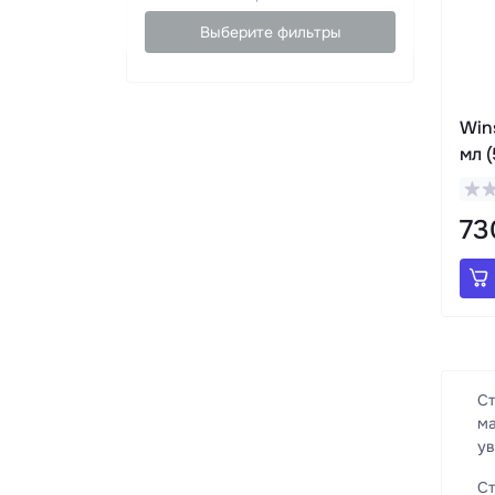
Выберите фильтры
Win
мл (
73
Ст
ма
ув
Ст