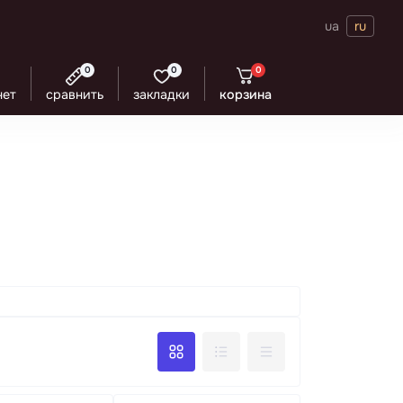
ua
ru
0
0
0
нет
сравнить
закладки
корзина