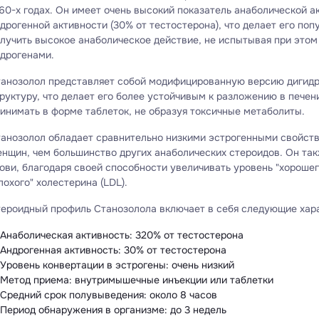
60-х годах. Он имеет очень высокий показатель анаболической а
дрогенной активности (30% от тестостерона), что делает его по
лучить высокое анаболическое действие, не испытывая при этом
дрогенами.
анозолол представляет собой модифицированную версию дигидр
руктуру, что делает его более устойчивым к разложению в печен
инимать в форме таблеток, не образуя токсичные метаболиты.
анозолол обладает сравнительно низкими эстрогенными свойств
нщин, чем большинство других анаболических стероидов. Он та
ови, благодаря своей способности увеличивать уровень "хорошег
лохого" холестерина (LDL).
ероидный профиль Станозолола включает в себя следующие хар
Анаболическая активность: 320% от тестостерона
Андрогенная активность: 30% от тестостерона
Уровень конвертации в эстрогены: очень низкий
Метод приема: внутримышечные инъекции или таблетки
Средний срок полувыведения: около 8 часов
Период обнаружения в организме: до 3 недель