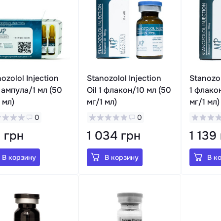
ozolol Injection
Stanozolol Injection
Stanozo
1 ампула/1 мл (50
Oil 1 флакон/10 мл (50
1 флако
 мл)
мг/1 мл)
мг/1 мл)
0
0
5 грн
1 034 грн
1 139
В корзину
В корзину
В к