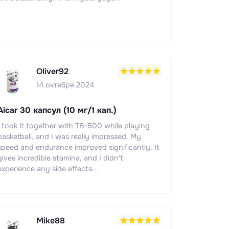
Oliver92
14 октября 2024
Aicar 30 капсул (10 мг/1 кап.)
I took it together with TB-500 while playing
basketball, and I was really impressed. My
speed and endurance improved significantly. It
gives incredible stamina, and I didn't
experience any side effects...
Mike88