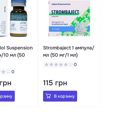
lol Suspension
Strombaject 1 ампула/
н/10 мл (50
мл (50 мг/1 мл)
0
0
 грн
115 грн
орзину
В корзину