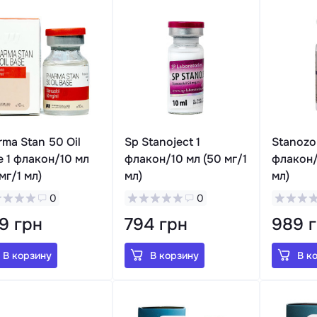
rma Stan 50 Oil
Sp Stanoject 1
Stanozol
e 1 флакон/10 мл
флакон/10 мл (50 мг/1
флакон/
мг/1 мл)
мл)
мл)
0
0
9 грн
794 грн
989 
В корзину
В корзину
В к