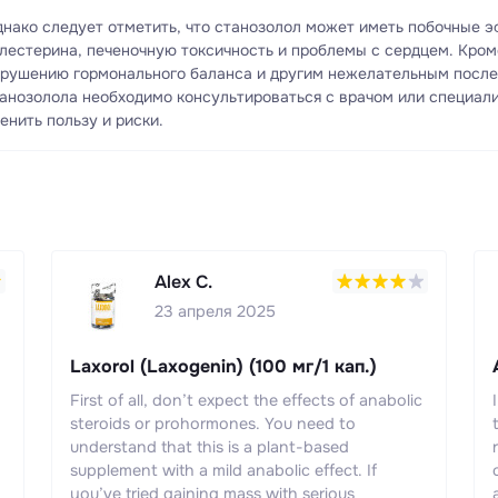
нако следует отметить, что станозолол может иметь побочные 
лестерина, печеночную токсичность и проблемы с сердцем. Кром
рушению гормонального баланса и другим нежелательным после
анозолола необходимо консультироваться с врачом или специал
енить пользу и риски.
Alex C.
23 апреля 2025
Laxorol (Laxogenin) (100 мг/1 кап.)
First of all, don’t expect the effects of anabolic
steroids or prohormones. You need to
understand that this is a plant-based
supplement with a mild anabolic effect. If
you’ve tried gaining mass with serious