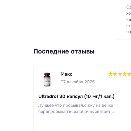
Од
хо
на
ст
оц
Последние отзывы
Макс
07 декабря 2025
Ultradrol 30 капсул (10 мг/1 кап.)
Лучшее что пробывал.сижу на вечке
перепробывал все.побочек хватает ..