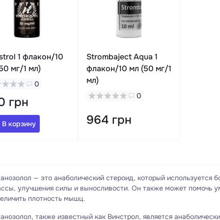
strol 1 флакон/10
Strombaject Aqua 1
50 мг/1 мл)
флакон/10 мл (50 мг/1
мл)
0
0
0 грн
964 грн
В корзину
анозолол — это анаболический стероид, который используется 
ссы, улучшения силы и выносливости. Он также может помочь у
еличить плотность мышц.
анозолол, также известный как Винстрол, является анаболическ