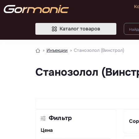
К
Каталог товаров
Инъекции
Станозолол (Винстрол)
Станозолол (Винст
Фильтр
Сор
Цена