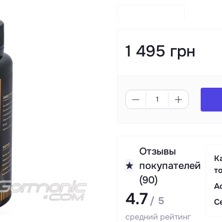
1 495 грн
Отзывы
К
покупателей
т
(90)
А
4.7
/ 5
С
средний рейтинг