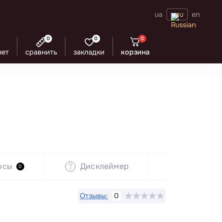
ua
ru
en
0
0
0
нет
сравнить
закладки
корзина
осы
Дисклеймер
Рекомен
0
Отзывы:
0