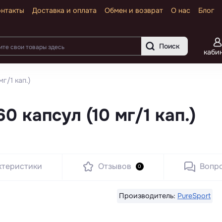
онтакты
Доставка и оплата
Обмен и возврат
О нас
Блог
Поиск
каби
г/1 кап.)
0 капсул (10 мг/1 кап.)
ктеристики
Отзывов
Вопр
0
Производитель:
PureSport