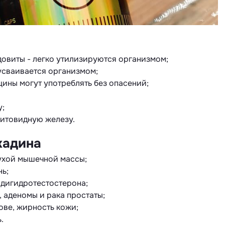
довиты - легко утилизируются организмом;
усваивается организмом;
щины могут употреблять без опасений;
у;
щитовидную железу.
кадина
ухой мышечной массы;
нь;
 дигидротестостерона;
 аденомы и рака простаты;
ове, жирность кожи;
.