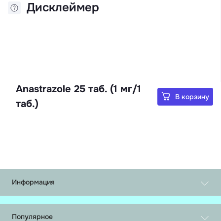
Дисклеймер
Anastrazole 25 таб. (1 мг/1
В корзину
таб.)
Информация
Обмен и возврат
О нас
Популярное