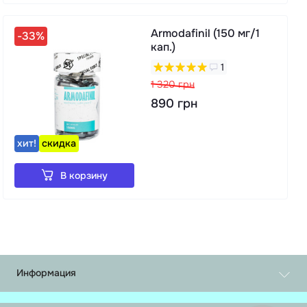
Armodafinil (150 мг/1
-33%
кап.)
1
1 320 грн
890 грн
хит!
скидка
В корзину
Информация
Обмен и возврат