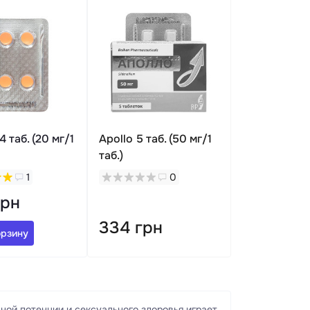
4 таб. (20 мг/1
Apollo 5 таб. (50 мг/1
таб.)
1
0
грн
334 грн
орзину
ой потенции и сексуального здоровья играет