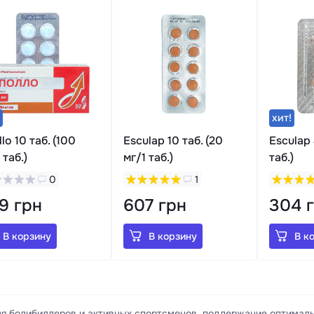
хит!
lo 10 таб. (100
Esculap 10 таб. (20
Esculap 
 таб.)
мг/1 таб.)
таб.)
0
1
9 грн
607 грн
304 
В корзину
В корзину
В к
я бодибилдеров и активных спортсменов, поддержание оптимальн