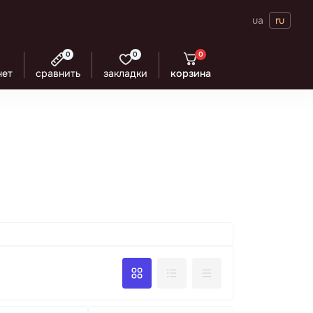
ua
ru
0
0
0
нет
сравнить
закладки
корзина