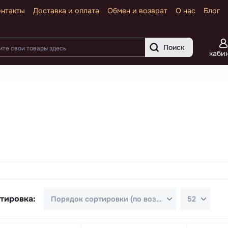
онтакты
Доставка и оплата
Обмен и возврат
О нас
Блог
Поиск
каби
тировка: