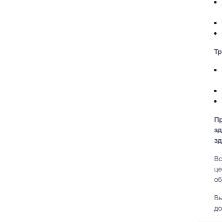
Тр
Пр
зд
зд
Вс
це
об
Вы
до