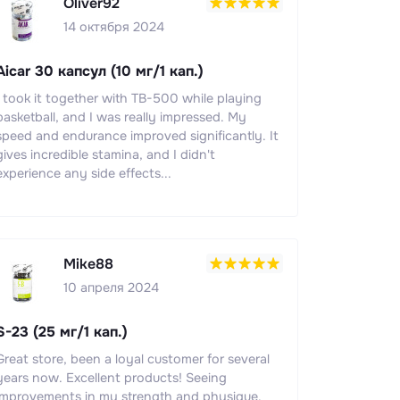
Oliver92
14 октября 2024
Aicar 30 капсул (10 мг/1 кап.)
I took it together with TB-500 while playing
basketball, and I was really impressed. My
speed and endurance improved significantly. It
gives incredible stamina, and I didn't
experience any side effects...
Mike88
10 апреля 2024
S-23 (25 мг/1 кап.)
Great store, been a loyal customer for several
years now. Excellent products! Seeing
improvements in my strength and physique.