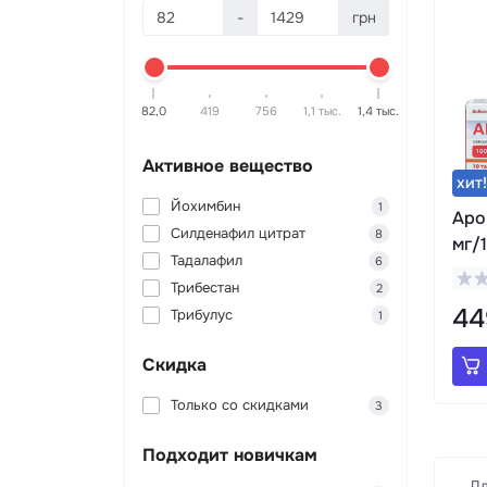
-
грн
82,0
419
756
1,1 тыс.
1,4 тыс.
Активное вещество
хит!
Йохимбин
1
Apol
Силденафил цитрат
8
мг/1
Тадалафил
6
Трибестан
2
44
Трибулус
1
Скидка
Только со cкидками
3
Подходит новичкам
Дл