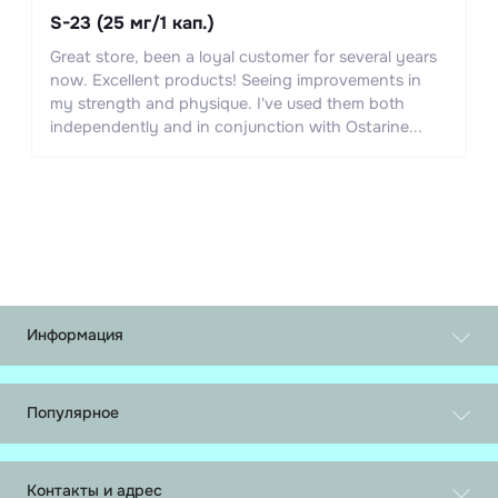
S-23 (25 мг/1 кап.)
Great store, been a loyal customer for several years
now. Excellent products! Seeing improvements in
my strength and physique. I've used them both
independently and in conjunction with Ostarine...
Информация
Обмен и возврат
О нас
Популярное
Доставка и оплата
Таблетки
Политика конфиденциальности
Инъекции
Связаться с нами
Контакты и адрес