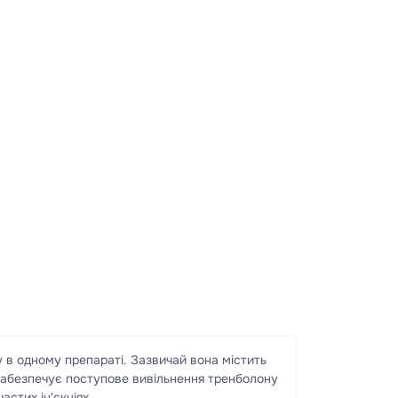
у в одному препараті. Зазвичай вона містить
 забезпечує поступове вивільнення тренболону
астих ін'єкціях.