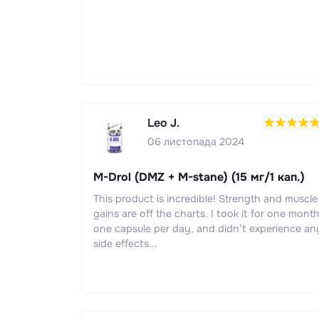
Leo J.
06 листопада 2024
M-Drol (DMZ + M-stane) (15 мг/1 кап.)
This product is incredible! Strength and muscle
gains are off the charts. I took it for one month
one capsule per day, and didn’t experience an
side effects...