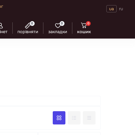
ог
ua
ru
0
0
0
інет
порівняти
закладки
кошик