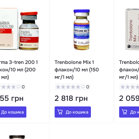
rma 3-tren 200 1
Trenbolone Mix 1
Trenbolo
кон/10 мл (200
флакон/10 мл (150
флакон/
 мл)
мг/1 мл)
мг/1 мл)
0
0
955 грн
2 818 грн
2 059
До кошика
До кошика
До 