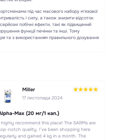
портсменами під час масового набору м'язової
итривалість і силу, а також знизити відсоток
 серйозні побічні ефекти, такі як підвищений
ушення функції печінки та інші. Тому
аря та з використанням правильного дозування
Miller
17 листопада 2024
Alpha-Max (20 мг/1 кап.)
I highly recommend this place! The SARMs are
top-notch quality. I’ve been shopping here
regularly and gained 4 kg in a month. The