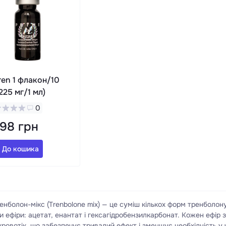
ren 1 флакон/10
225 мг/1 мл)
0
898 грн
До кошика
енболон-мікс (Trenbolone mix) — це суміш кількох форм тренболон
и ефіри: ацетат, енантат і гексагідробензилкарбонат. Кожен ефір
кровотік, що забезпечує тривалий ефект і зменшує необхідність у ч