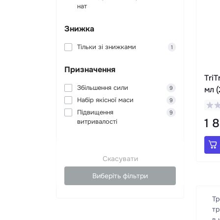
нат
Знижка
Тільки зі знижками
1
Призначення
TriT
Збільшення сили
мл (
9
Набір якісної маси
9
Підвищення
9
1 
витривалості
Скасувати
Виберіть фільтри
Тр
тр
в 