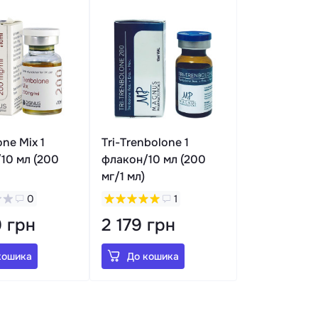
ne Mix 1
Tri-Trenbolone 1
10 мл (200
флакон/10 мл (200
мг/1 мл)
0
1
 грн
2 179 грн
кошика
До кошика