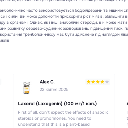
енболон-мікс часто використовується бодібілдерами та іншими с
си і сили. Він може допомогти прискорити ріст м'язів, збільшити в
ру в організмі. Однак, як і інші анаболічні стероїди, він може мати
зик розвитку серцево-судинних захворювань, підвищений тиск, пор
користання тренболон-міксу має бути здійснене під наглядом лік
циклів.
Alex C.
23 квітня 2025
Laxorol (Laxogenin) (100 мг/1 кап.)
First of all, don’t expect the effects of anabolic
steroids or prohormones. You need to
understand that this is a plant-based