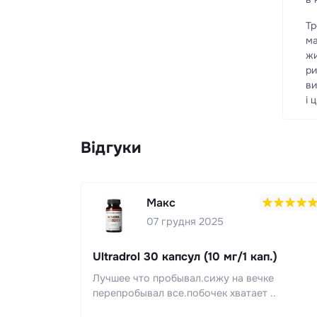
Тр
ма
жи
ри
ви
і 
Відгуки
Макс
07 грудня 2025
Ultradrol 30 капсул (10 мг/1 кап.)
Лучшее что пробывал.сижу на вечке
перепробывал все.побочек хватает ..