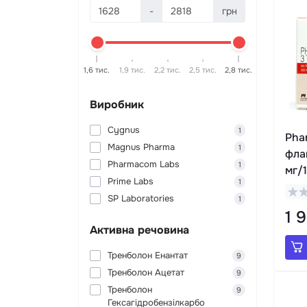
-
грн
1,6 тис.
1,9 тис.
2,2 тис.
2,5 тис.
2,8 тис.
Виробник
Cygnus
1
Pha
Magnus Pharma
1
фла
Pharmacom Labs
1
мг/1
Prime Labs
1
SP Laboratories
1
1 
Активна речовина
Тренболон Eнантат
9
Тренболон Ацетат
9
Тренболон
9
Гексагідробензілкарбо