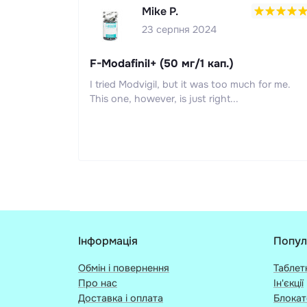
Mike P.
23 серпня 2024
F-Modafinil+ (50 мг/1 кап.)
I tried Modvigil, but it was too much for me.
This one, however, is just right...
Інформація
Попул
Обмін і повернення
Таблет
Про нас
Ін'єкції
Доставка і оплата
Блокат