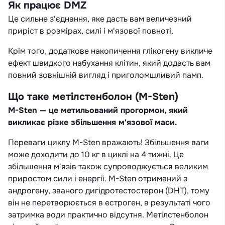
Як працює DMZ
Це сильне з'єднання, яке дасть вам величезний
приріст в розмірах, силі і м'язової повноті.
Крім того, додаткове накопичення глікогену викличе
ефект швидкого набухання клітин, який додасть вам
повний зовнішній вигляд і приголомшливий памп.
Що таке метілстенболон (M-Sten)
M-Sten — це метильований прогормон, який
викликає різке збільшення м'язової маси.
Переваги циклу M-Sten вражають! Збільшення ваги
може доходити до 10 кг в циклі на 4 тижні. Це
збільшення м'язів також супроводжується великим
приростом сили і енергії. M-Sten отриманий з
андрогену, званого дигідротестостерон (DHT), тому
він не перетворюється в естроген, в результаті чого
затримка води практично відсутня. Метілстенболон