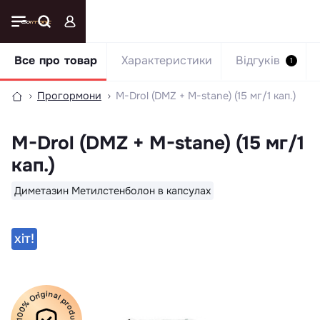
Все про товар
Характеристики
Відгуків
1
Прогормони
M-Drol (DMZ + M-stane) (15 мг/1 кап.)
M-Drol (DMZ + M-stane) (15 мг/1
кап.)
Диметазин Метилстенболон в капсулах
хiт!