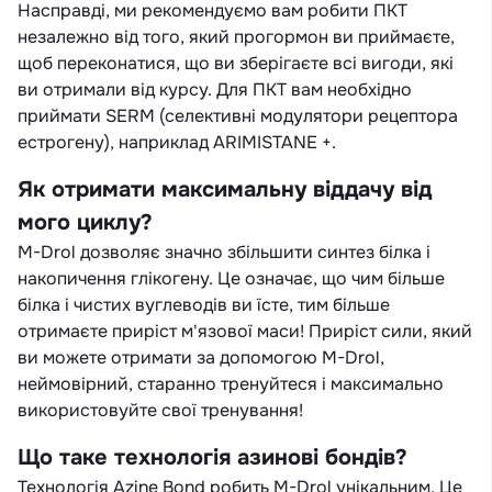
Насправді, ми рекомендуємо вам робити ПКТ
незалежно від того, який прогормон ви приймаєте,
щоб переконатися, що ви зберігаєте всі вигоди, які
ви отримали від курсу. Для ПКТ вам необхідно
приймати SERM (селективні модулятори рецептора
естрогену), наприклад ARIMISTANE +.
Як отримати максимальну віддачу від
мого циклу?
M-Drol дозволяє значно збільшити синтез білка і
накопичення глікогену. Це означає, що чим більше
білка і чистих вуглеводів ви їсте, тим більше
отримаєте приріст м'язової маси! Приріст сили, який
ви можете отримати за допомогою M-Drol,
неймовірний, старанно тренуйтеся і максимально
використовуйте свої тренування!
Що таке технологія азинові бондів?
Технологія Azine Bond робить M-Drol унікальним. Це