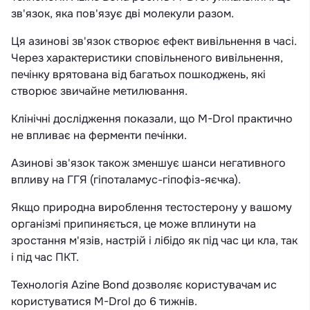
зв'язок, яка пов'язує дві молекули разом.
Ця азинові зв'язок створює ефект вивільнення в часі.
Через характеристики сповільненого вивільнення,
печінку врятована від багатьох пошкоджень, які
створює звичайне метилювання.
Клінічні дослідження показали, що M-Drol практично
не впливає на ферменти печінки.
Азинові зв'язок також зменшує шанси негативного
впливу на ГГЯ (гіпоталамус-гіпофіз-яєчка).
Якщо природна вироблення тестостерону у вашому
організмі припиняється, це може вплинути на
зростання м'язів, настрій і лібідо як під час ци кла, так
і під час ПКТ.
Технологія Azine Bond дозволяє користувачам ис
користуватися M-Drol до 6 тижнів.