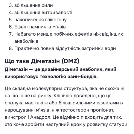
збільшення сили
збільшення витривалості
накопичення глікогену
Ефект пампинга м'язів
Набагато менше побічних ефектів ніж від інших
анаболіків
Практично повна відсутність затримки води
Що таке Діметазін (DMZ)
Діметазін — це дизайнерський анаболик, який
використовує технологію азин-бондів.
Це складна молекулярна структура, яка не схожа ні
на що інше на ринку. Клінічно доведено, що ця
сполука має такі ж або більш сильними ефектами в
нарощуванні м'язів, ніж тестостерон пропіонат,
винстрол і Анадрол. Це відмінно підходить для тих,
хто хоче зробити наступний крок у розвитку статури.