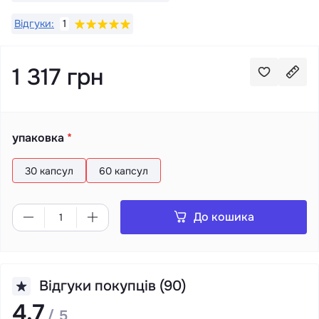
Відгуки:
1
1 317 грн
упаковка
*
30 капсул
60 капсул
До кошика
Відгуки покупців (90)
4.7
/ 5