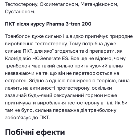
Тестостерону, Оксиметалоном, Метандієноном,
Сустаноном.
ПКТ після курсу Pharma 3-tren 200
Тренболон дуже сильно і швидко пригнічує природне
вироблення тестостерону. Тому потрібна дуже
сильна ПКТ, для якої згодяться такі препарати, як
Кломід або HCGenerate ES. Все ще не відомо, чому
тренболон має такий сильно пригнічуючий вплив
незважаючи на те, що він не перетворюється на
естроген. Згідно з однією поширеною теорією, вина
лежить на активності прогестерону, оскільки
зазвичай будь-який сексуальний гормон може
пригнічувати вироблення тестостерону в тілі. Як би
там не було, сильна переважна дія тренболону
зобов'язує до ПКТ.
Побічні ефекти