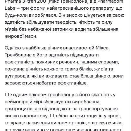
Pharma 3-tren 200 (Мікс Тренболона) від Pharmacom
Labs — три форми найагресивнішого препарату, що
будь-коли вироблявся. Він високо цінується за свою
здатність збільшувати твердість, чіткість та силу
м'язів без небажаної затримки води та збільшення
жирової маси.
Однією з найбільш цінних властивостей Мікса
Тренболона є його здатність підвищувати
ефективність поживних речовин, іншими словами,
поживна цінність кожного грама білків, жирів та
вуглеводів, які ви вживаєте, стає більш цінною, вони
засвоюються набагато ефективніше.
Ще одним плюсом тренболону є його здатність у
неймовірній мірі збільшувати вироблення
еритроцитів, які відповідають за транспортування
кисню в кровотоку. Що більше еритроцитів у крові,
то краще насичення киснем органів, зокрема м'язів,
що дуже важливо у розвиток м'язової витривалості.