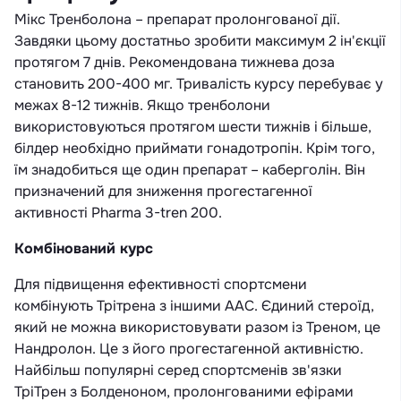
Мікс Тренболона – препарат пролонгованої дії.
Завдяки цьому достатньо зробити максимум 2 ін'єкції
протягом 7 днів. Рекомендована тижнева доза
становить 200-400 мг. Тривалість курсу перебуває у
межах 8-12 тижнів. Якщо тренболони
використовуються протягом шести тижнів і більше,
білдер необхідно приймати гонадотропін. Крім того,
їм знадобиться ще один препарат – каберголін. Він
призначений для зниження прогестагенної
активності Pharma 3-tren 200.
Комбінований курс
Для підвищення ефективності спортсмени
комбінують Трітрена з іншими ААС. Єдиний стероїд,
який не можна використовувати разом із Треном, це
Нандролон. Це з його прогестагенной активністю.
Найбільш популярні серед спортсменів зв'язки
ТріТрен з Болденоном, пролонгованими ефірами