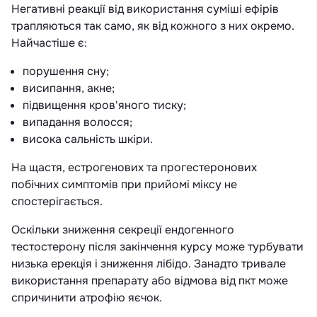
Негативні реакції від використання суміші ефірів
трапляються так само, як від кожного з них окремо.
Найчастіше є:
порушення сну;
висипання, акне;
підвищення кров'яного тиску;
випадання волосся;
висока сальність шкіри.
На щастя, естрогенових та прогестеронових
побічних симптомів при прийомі міксу не
спостерігається.
Оскільки зниження секреції ендогенного
тестостерону після закінчення курсу може турбувати
низька ерекція і зниження лібідо. Занадто тривале
використання препарату або відмова від пкт може
спричинити атрофію яєчок.