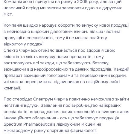
Компанія хоче і присутня на ринку з 2009 року, але за цей
невеликий період ми змогли завоювати одно з лідируючих
міст.
Компанія швидко нарощує обороти по випуску нової продукції
з неймовірно широким діалоговим вікном. Більша частина
продукції є специфічною, тому її не можна знайти у
відкритому продажі.
Спектр Фармасьютикалс дізнається про здоров'я своїх
клієнтів та якість випуску нових препаратів, тому
застосовують всі заходи, що забезпечують безпеку,
захищаючи від недобросовісних та деяких підрозділів. Каждий
препарат захищений голограмами та перевірочними кодами,
які можна перевірити на підшипниках на офіційному сайті
компанії.
Про стероїдах Спектрум Фарма практично неможливо знайти
негативні відгуки. Заявлення про виробництво найкращих
спеціалістів, впровадження нових технологій та використання
інноваційного обладнання - ось що забезпечує продукція
Spectrum Pharmaceuticals лідируючим місцем на
міжнародному ринку спортивної фармакології.