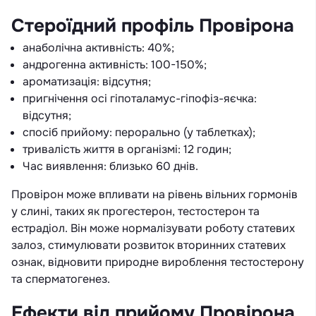
Стероїдний профіль Провірона
анаболічна активність: 40%;
андрогенна активність: 100-150%;
ароматизація: відсутня;
пригнічення осі гіпоталамус-гіпофіз-яєчка:
відсутня;
спосіб прийому: перорально (у таблетках);
тривалість життя в організмі: 12 годин;
Час виявлення: близько 60 днів.
Провірон може впливати на рівень вільних гормонів
у слині, таких як прогестерон, тестостерон та
естрадіол. Він може нормалізувати роботу статевих
залоз, стимулювати розвиток вторинних статевих
ознак, відновити природне вироблення тестостерону
та сперматогенез.
Ефекти від прийому Провірона