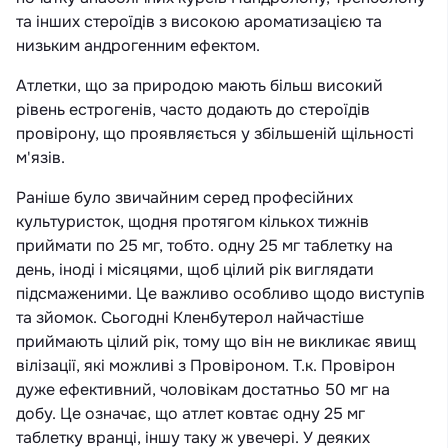
та інших стероїдів з високою ароматизацією та
низьким андрогенним ефектом.
Атлетки, що за природою мають більш високий
рівень естрогенів, часто додають до стероїдів
провірону, що проявляється у збільшеній щільності
м'язів.
Раніше було звичайним серед професійних
культуристок, щодня протягом кількох тижнів
приймати по 25 мг, тобто. одну 25 мг таблетку на
день, іноді і місяцями, щоб цілий рік виглядати
підсмаженими. Це важливо особливо щодо виступів
та зйомок. Сьогодні Кленбутерол найчастіше
приймають цілий рік, тому що він не викликає явищ
вілізації, які можливі з Провіроном. Т.к. Провірон
дуже ефективний, чоловікам достатньо 50 мг на
добу. Це означає, що атлет ковтає одну 25 мг
таблетку вранці, іншу таку ж увечері. У деяких