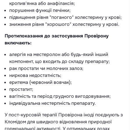
кропив'янка або анафілаксія;
порушення функції печінки;
підвищення рівня "поганого" холестерину у крові;
зниження рівня "хорошого" холестерину у крові.
Протипоказання до застосування Провірону
включають:
алергія на местеролон або будь-який інший
компонент, що входить до складу препарату;
рак простати чи молочних залоз;
ниркова недостатність;
еритема (червоний вовчак);
простатит;
вагітність та період грудного вигодовування;
індивідуальна нестерпність препарату.
У пост-курсовій терапії Провірона іноді поєднують з
Кломідом для швидкого відновлення природної
гормональної активності. У оптимальних дозах