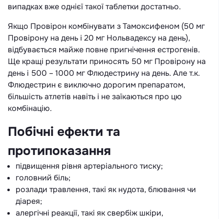
випадках вже однієї такої таблетки достатньо.
Якщо Провірон комбінувати з Тамоксифеном (50 мг
Провірону на день і 20 мг Нольвадексу на день),
відбувається майже повне пригнічення естрогенів.
Ще кращі результати приносять 50 мг Провірону на
день і 500 – 1000 мг Флюдестрину на день. Але т.к.
Флюдестрин є виключно дорогим препаратом,
більшість атлетів навіть і не заїкаються про цю
комбінацію.
Побічні ефекти та
протипоказання
підвищення рівня артеріального тиску;
головний біль;
розлади травлення, такі як нудота, блювання чи
діарея;
алергічні реакції, такі як свербіж шкіри,