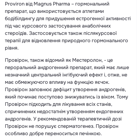
Proviron від Magnus Pharma – гормональний
препарат, що використовується атлетами
бодібілдингу для придушення естрогенної активності
під час курсового застосування анаболічних
стероїдів. Застосовується також післякурсової
терапії для відновлення природного гормонального
рівня.
Провірон, також відомий як Местеролон, - це
пероральний андрогенний препарат, який має лише
незначний центральний інгібуючий ефект і, отже, не
має обмежуючого впливу на функцію яєчок.
Провірон заповнює дефіцит утворення андрогенів,
який починає поступово знижуватись із віком. Тому
Провірон підходить для лікування всіх станів,
спричинених недостатнім утворенням ендогенних
андрогенів. У рекомендованій терапевтичній дозі
Провірон не порушує сперматогенез. Провірон
особливо добре переноситься печінкою.