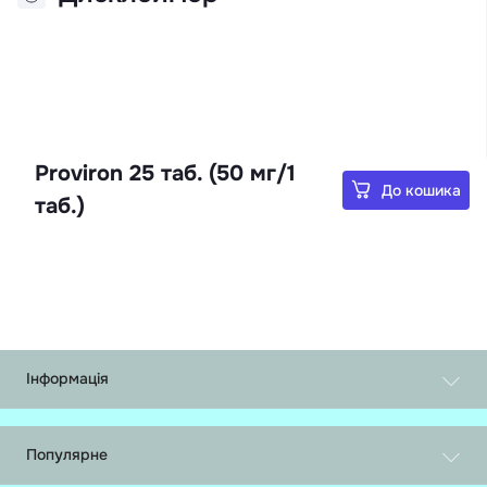
Proviron 25 таб. (50 мг/1
До кошика
таб.)
Інформація
Обмін і повернення
Про нас
Популярне
Доставка і оплата