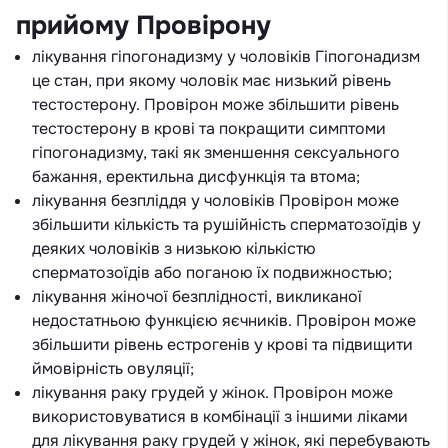
прийому Провірону
лікування гіпогонадизму у чоловіків Гіпогонадизм
це стан, при якому чоловік має низький рівень
тестостерону. Провірон може збільшити рівень
тестостерону в крові та покращити симптоми
гіпогонадизму, такі як зменшення сексуального
бажання, еректильна дисфункція та втома;
лікування безпліддя у чоловіків Провірон може
збільшити кількість та рушійність сперматозоїдів у
деяких чоловіків з низькою кількістю
сперматозоїдів або поганою їх подвижностью;
лікування жіночої безплідності, викликаної
недостатньою функцією яєчників. Провірон може
збільшити рівень естрогенів у крові та підвищити
ймовірність овуляції;
лікування раку грудей у ​​жінок. Провірон може
використовуватися в комбінації з іншими ліками
для лікування раку грудей у ​​жінок, які перебувають