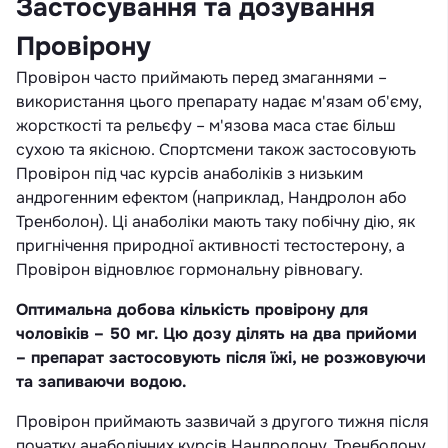
Застосування та дозування
Провірону
Провірон часто приймають перед змаганнями –
використання цього препарату надає м'язам об'єму,
жорсткості та рельєфу – м'язова маса стає більш
сухою та якісною. Спортсмени також застосовують
Провірон під час курсів анаболіків з низьким
андрогенним ефектом (наприклад, Нандролон або
Тренболон). Ці анаболіки мають таку побічну дію, як
пригнічення природної активності тестостерону, а
Провірон відновлює гормональну рівновагу.
Оптимальна добова кількість провірону для
чоловіків – 50 мг. Цю дозу ділять на два прийоми
– препарат застосовують після їжі, не розжовуючи
та запиваючи водою.
Провірон приймають зазвичай з другого тижня після
початку анаболічних курсів Нандролону, Тренболону