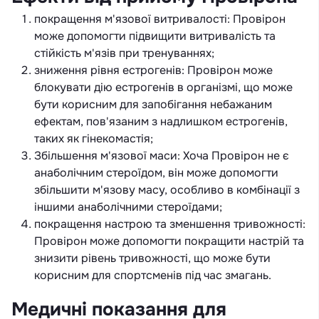
покращення м'язової витривалості: Провірон
може допомогти підвищити витривалість та
стійкість м'язів при тренуваннях;
зниження рівня естрогенів: Провірон може
блокувати дію естрогенів в організмі, що може
бути корисним для запобігання небажаним
ефектам, пов'язаним з надлишком естрогенів,
таких як гінекомастія;
Збільшення м'язової маси: Хоча Провірон не є
анаболічним стероїдом, він може допомогти
збільшити м'язову масу, особливо в комбінації з
іншими анаболічними стероїдами;
покращення настрою та зменшення тривожності:
Провірон може допомогти покращити настрій та
знизити рівень тривожності, що може бути
корисним для спортсменів під час змагань.
Медичні показання для