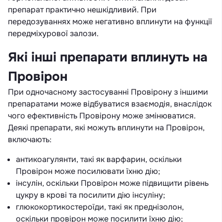
препарат практично нешкідливий. При
передозуваннях може негативно вплинути на функції
передміхурової залози.
Які інші препарати вплинуть на
Провірон
При одночасному застосуванні Провірону з іншими
препаратами може відбуватися взаємодія, внаслідок
чого ефективність Провірону може змінюватися.
Деякі препарати, які можуть вплинути на Провірон,
включають:
антикоагулянти, такі як варфарин, оскільки
Провірон може посилювати їхню дію;
інсулін, оскільки Провірон може підвищити рівень
цукру в крові та посилити дію інсуліну;
глюкокортикостероїди, такі як преднізолон,
оскільки провірон може посилити їхню дію;