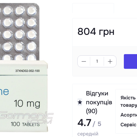
804 грн
Відгуки
Якість
покупців
товар
(90)
Асорт
4.7
/ 5
Сервіс
середній