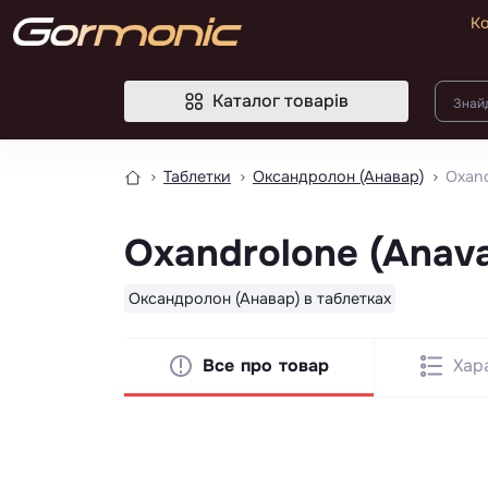
Ко
Каталог товарів
Таблетки
Оксандролон (Анавар)
Oxand
Oxandrolone (Anavar
Оксандролон (Анавар) в таблетках
Все про товар
Хар