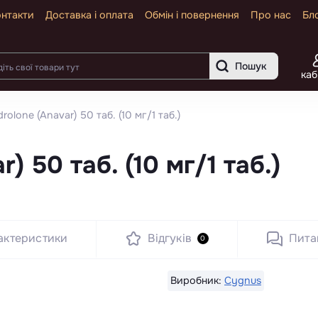
нтакти
Доставка і оплата
Обмін і повернення
Про нас
Бл
Пошук
каб
rolone (Anavar) 50 таб. (10 мг/1 таб.)
) 50 таб. (10 мг/1 таб.)
актеристики
Відгуків
Пита
0
Виробник:
Cygnus