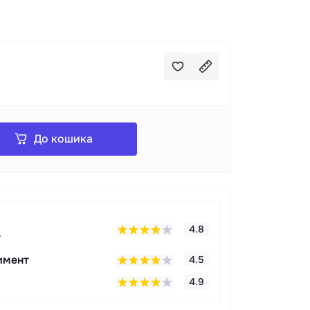
До кошика
4.8
у
имент
4.5
4.9