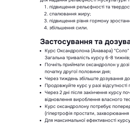
підвищення рельєфності та твердос
спалювання жиру;
підвищення рівня гормону зростанн
збільшення сили.
Застосування та дозув
Курс Оксандролона (Анавара) "Соло"
Загальна тривалість курсу 6-8 тижнів
Почніть приймати оксандролон у дозі 2
початку другої половини дня;
Через тиждень збільште дозування до 
Продовжуйте курс у разі відсутності 
Через 2 дні після закінчення курсу п
відновлення вироблення власного тес
Курс оксандролону потребує попередн
(гіпертрофія простати, захворювання п
Для максимальної ефективності курс