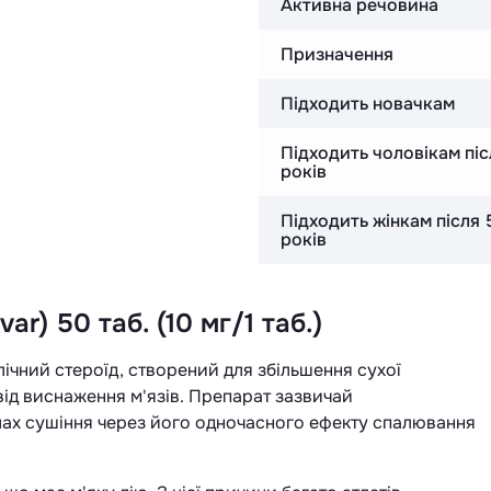
Активна речовина
Призначення
Підходить новачкам
Підходить чоловікам пі
років
Підходить жінкам після 
років
r) 50 таб. (10 мг/1 таб.)
ічний стероїд, створений для збільшення сухої
від виснаження м'язів. Препарат зазвичай
лах сушіння через його одночасного ефекту спалювання