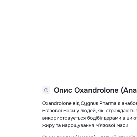
Опис Oxandrolone (Anava
Oxandrolone від Cygnus Pharma є анабол
м'язової маси у людей, які страждають 
використовується бодібілдерами в цик
жиру та нарощування м'язової маси.