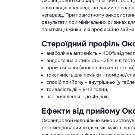
Оксандролон (Анавар) - легкий стероїд, 
початківців впевнені, що даний препара
негаразд. При грамотному використанн
результати при мінімальних ризиках дл
початківці і жінки, які професійно займ
Стероїдний профіль Ок
анаболічна активність – 400% від тес
андрогенна активність – 25% від тест
ароматизація (конверсія в естрогени) 
токсичність для печінки – помірна/сла
спосіб прийому – внутрішньо (у табле
тривалість дії – 8-12 годин;
час виявлення – до 45 днів.
Ефекти від прийому Ок
Оксандролон недоцільно використовув
рекомендований людям, які мають доста
для надання рельєфності мускулатури 