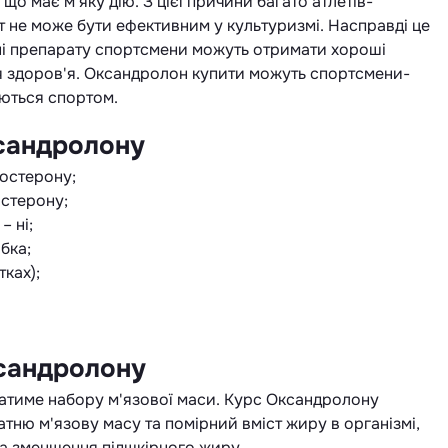
що має м'яку дію. З цієї причини багато атлетів-
т не може бути ефективним у культуризмі. Насправді це
і препарату спортсмени можуть отримати хороші
я здоров'я. Оксандролон купити можуть спортсмени-
аються спортом.
сандролону
тостерону;
остерону;
– ні;
бка;
тках);
сандролону
атиме набору м'язової маси. Курс Оксандролону
тню м'язову масу та помірний вміст жиру в організмі,
та зменшення підшкірного жиру.