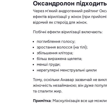
Оксандролон підходить
Через м'який андрогенний рейтинг Окса
ефектів вірилізації у жінок (при прийом
відомий як стероїд для жінок.
Побічні ефекти вірилізації включають:
поглиблення голосу;
зростання волосся (на тілі);
збільшення клітора;
більш виражена щелепа;
менші груди;
нерегулярні менструальні цикли
Тому, оскільки Анавар зазвичай не викл
жіночність незайманою; він дуже попул
та спалити жир.
Примітка
: Маскулінізація все ще можл