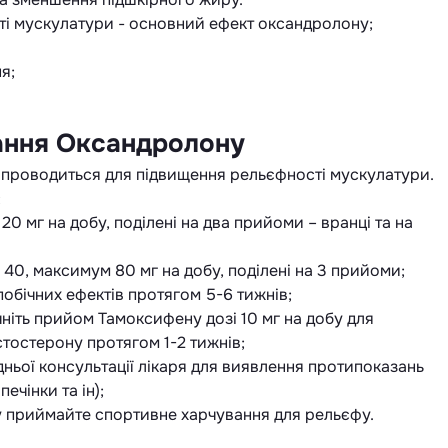
ті мускулатури - основний ефект оксандролону;
я;
ання Оксандролону
 проводиться для підвищення рельєфності мускулатури.
;
0 мг на добу, поділені на два прийоми – вранці та на
40, максимум 80 мг на добу, поділені на 3 прийоми;
побічних ефектів протягом 5-6 тижнів;
очніть прийом Тамоксифену дозі 10 мг на добу для
тостерону протягом 1-2 тижнів;
ьої консультації лікаря для виявлення протипоказань
ечінки та ін);
у приймайте спортивне харчування для рельєфу.