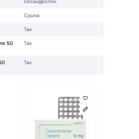
Оксандролон
Сушка
Так
сля 50
Так
50
Так