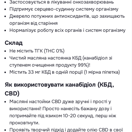
Застосовується в лікуванні онкозахворювань
Підтримує серцево-судинну систему організму
Джерело потужних антиоксидантів, що захищають
організм від старіння
Нормалізує роботу всіх органів і систем організму
Склад
Не містить ТГК (THC 0%)
Чистий масляна настоянка КБД (канабідіол зі
ступенем очищення продукту 99%)!
Містить 33 мг КБД в одній порції (1 мірна піпетка)
Як використовувати канабідіол (КБД,
CBD)
Масляні настойки CBD дуже зручні і прості у
використанні! Просто нанесіть бажану дозу і
потримайте під язиком 10-20 секунд, перш ніж
проковтнути.
Проявіть творчий підхід і додайте олію CBD в свої