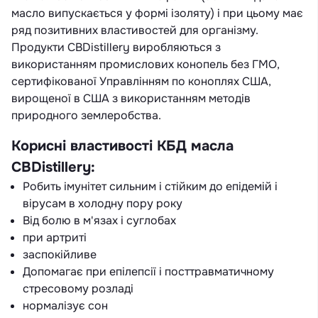
масло випускається у формі ізоляту) і при цьому має
ряд позитивних властивостей для організму.
Продукти CBDistillery виробляються з
використанням промислових конопель без ГМО,
сертифікованої Управлінням по коноплях США,
вирощеної в США з використанням методів
природного землеробства.
Корисні властивості КБД масла
CBDistillery:
Робить імунітет сильним і стійким до епідемій і
вірусам в холодну пору року
Від болю в м'язах і суглобах
при артриті
заспокійливе
Допомагає при епілепсії і посттравматичному
стресовому розладі
нормалізує сон