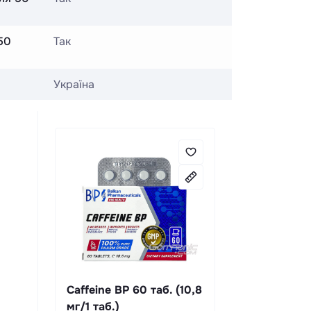
50
Так
Україна
Caffeine BP 60 таб. (10,8
мг/1 таб.)