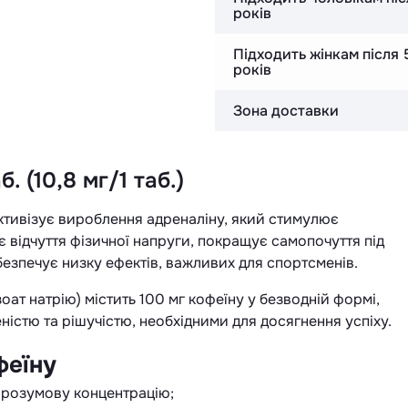
років
Підходить жінкам після 
років
Зона доставки
. (10,8 мг/1 таб.)
s активізує вироблення адреналіну, який стимулює
 відчуття фізичної напруги, покращує самопочуття під
безпечує низку ефектів, важливих для спортсменів.
оат натрію) містить 100 мг кофеїну у безводній формі,
істю та рішучістю, необхідними для досягнення успіху.
феїну
 розумову концентрацію;