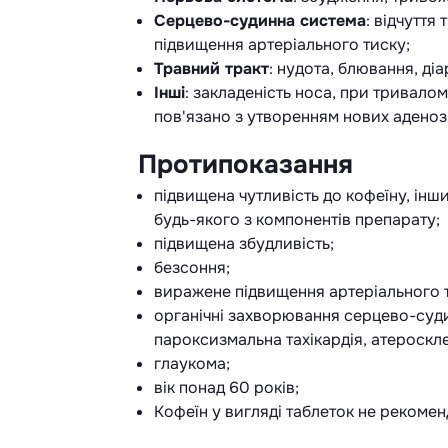
Серцево-судинна система
: відчуття 
підвищення артеріального тиску;
Травний тракт
: нудота, блювання, ді
Інші
: закладеність носа, при тривало
пов'язано з утворенням нових аденоз
Протипоказання
підвищена чутливість до кофеїну, інши
будь-якого з компонентів препарату;
підвищена збудливість;
безсоння;
виражене підвищення артеріального ти
органічні захворювання серцево-судин
пароксизмальна тахікардія, атероскле
глаукома;
вік понад 60 років;
Кофеїн у вигляді таблеток не рекомен