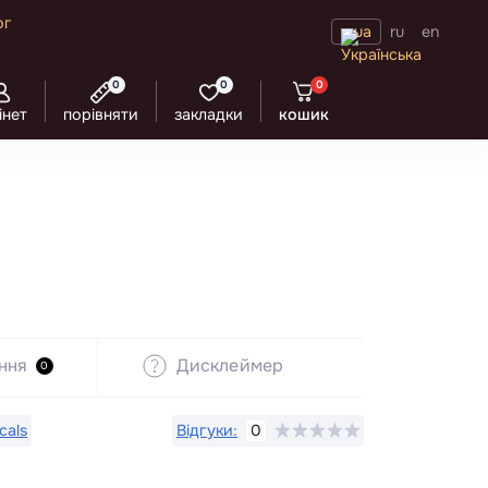
ог
ua
ru
en
0
0
0
інет
порівняти
закладки
кошик
ння
Дисклеймер
0
cals
Відгуки:
0