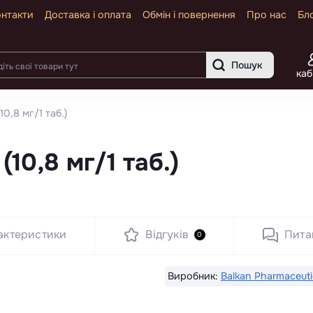
нтакти
Доставка і оплата
Обмін і повернення
Про нас
Бл
Пошук
каб
10,8 мг/1 таб.)
(10,8 мг/1 таб.)
актеристики
Відгуків
Пита
0
Виробник:
Balkan Pharmaceuti