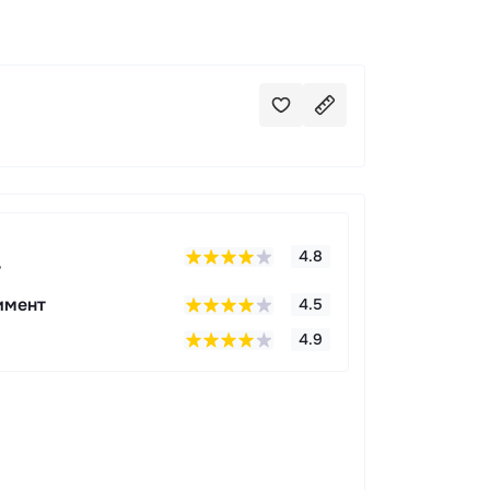
4.8
у
имент
4.5
4.9