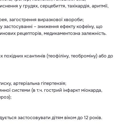
тиснення у грудях, серцебиття, тахікардія, аритмії,
арея, загострення виразкової хвороби;
му застосуванні – зниження ефекту кофеїну, що
инових рецепторів, медикаментозна залежність.
х похідних ксантинів (теофіліну, теоброміну) або до
ску, артеріальна гіпертензія;
ної системи (в т.ч. гострий інфаркт міокарда,
роз);
дується застосовувати дітям віком до 12 років.