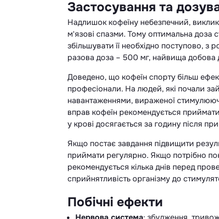
Застосування та дозув
Надлишок кофеїну небезпечний, виклик
м'язові спазми. Тому оптимальна доза ст
збільшувати її необхідно поступово, з
разова доза – 500 мг, найвища добова до
Доведено, що кофеїн спорту більш ефе
професіонали. На людей, які почали з
навантаженнями, вираженої стимулюючої
вправ кофеїн рекомендується приймати
у крові досягається за годину після пр
Якщо постає завдання підвищити резул
приймати регулярно. Якщо потрібно по
рекомендується кілька днів перед про
сприйнятливість організму до стимулят
Побічні ефекти
Нервова система
: збудження, тривож