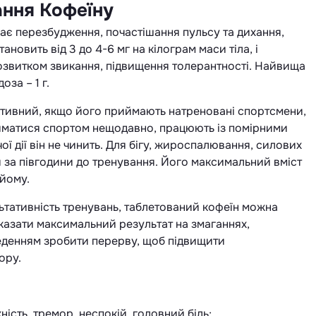
ання Кофеїну
ає перезбудження, почастішання пульсу та дихання,
ановить від 3 до 4-6 мг на кілограм маси тіла, і
 розвитком звикання, підвищення толерантності. Найвища
за – 1 г.
ктивний, якщо його приймають натреновані спортсмени,
айматися спортом нещодавно, працюють із помірними
 дії він не чинить. Для бігу, жироспалювання, силових
 за півгодини до тренування. Його максимальний вміст
ийому.
ьтативність тренувань, таблетований кофеїн можна
казати максимальний результат на змаганнях,
веденням зробити перерву, щоб підвищити
ору.
ність, тремор, неспокій, головний біль;