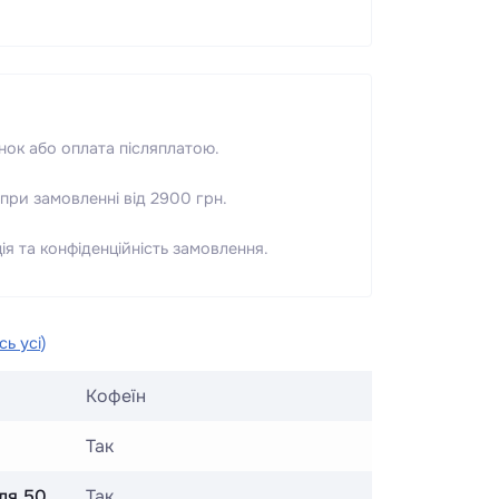
нок або оплата післяплатою.
при замовленні від 2900 грн.
я та конфіденційність замовлення.
ь усі)
Кофеїн
Так
сля 50
Так