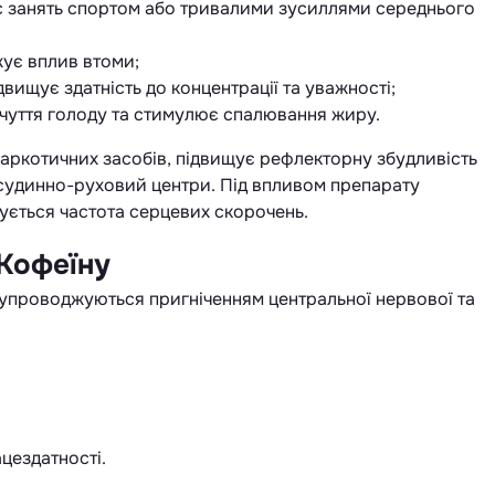
ас занять спортом або тривалими зусиллями середнього
жує вплив втоми;
вищує здатність до концентрації та уважності;
чуття голоду та стимулює спалювання жиру.
аркотичних засобів, підвищує рефлекторну збудливість
 судинно-руховий центри. Під впливом препарату
шується частота серцевих скорочень.
Кофеїну
 супроводжуються пригніченням центральної нервової та
цездатності.