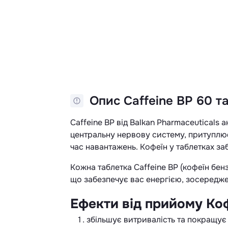
Опис Caffeine BP 60 таб
Caffeine BP від ​​Balkan Pharmaceutical
центральну нервову систему, притуплює
час навантажень. Кофеїн у таблетках за
Кожна таблетка Caffeine BP (кофеїн бенз
що забезпечує вас енергією, зосереджен
Ефекти від прийому Ко
збільшує витривалість та покращує