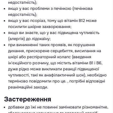
недостатність);
якщо у вас проблеми з печінкою (печінкова
недостатність);
якщо у вас псоріаз, тому що вітамін В12 може
посилити шкірне захворювання;
якщо ви знаєте, що у вас підвищена чутливість
(алергія) до лідокаїну;
при виникненні таких проявів, як порушення
дихання, прискорене серцебиття, висипання на
шкірі або респіраторний колапс (введення
ін'єкційного розчину, що містить вітаміни В1 і В6,
дуже рідко може викликати реакції підвищеної
чутливості, такі як анафілактичний шок), необхідно
терміново повідомити про це. , потрібні відповідні
реанімаційні заходи.
Застереження
добавки до їжі не повинні замінювати різноманітне,