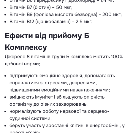
Вітамін B6 (піридоксину гідрохлорид) – 1,4 мг;
Вітамін B7 (біотин) – 50 мкг;
Вітамін B9 (фолієва кислота безводна) – 200 мкг;
Вітамін B12 (ціанкобаламін) – 2,5 мкг.
Ефекти від прийому Б
Комплексу
Джерело 8 вітамінів групи Б комплекс містить 100%
добової норми;
підтримують емоційне здоров'я, допомагають
справлятися зі стресами, депресіями,
підвищеними емоційними навантаженнями;
зміцнюють імунітет і збільшують опірність
організму до різних захворювань;
нормалізують роботу нервової та серцево-
судинної системи;
беруть участь у зростанні клітин, в енергообміні, у
роботі м'язів;