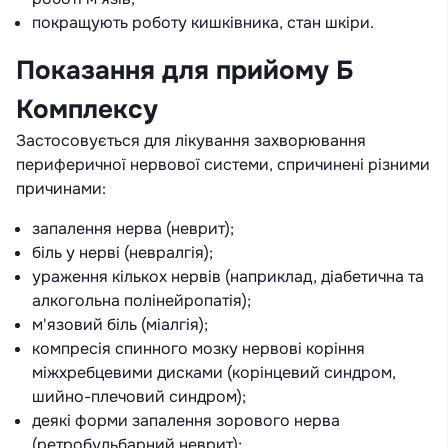
покращують роботу кишківника, стан шкіри.
Показання для прийому Б
Комплексу
Застосовується для лікування захворювання
периферичної нервової системи, спричинені різними
причинами:
запалення нерва (неврит);
біль у нерві (невралгія);
ураження кількох нервів (наприклад, діабетична та
алкогольна полінейропатія);
м'язовий біль (міалгія);
компресія спинного мозку нервові коріння
міжхребцевими дисками (корінцевий синдром,
шийно-плечовий синдром);
деякі форми запалення зорового нерва
(ретробульбарний неврит);