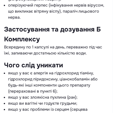
оперізуючий герпес (інфікування нервів вірусом,
що викликає вітряну віспу), параліч лицьового
нерва.
Застосування та дозування Б
Комплексу
Всередину по 1 капсулі на день, переважно під час
їжі, запиваючи достатньою кількістю води.
Чого слід уникати
якщо у вас є алергія на гідрохлорид тіаміну,
гідрохлорид піридоксину, ціанокобаламін або
будь-які інші компоненти цього препарату
(перераховані в пункті 6);
якщо у вас злоякісна пухлина (рак);
якщо ви вагітні чи годуєте грудьми;
якщо у вас проблеми із серцем (серцева