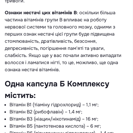
тривоги.
Ознаки нестачі цих вітамінів B
: оскільки більша
частина вітамінів групи B впливає на роботу
нервової системи та головного мозку, одними з
перших ознак нестачі цієї групи буде підвищена
стомлюваність, дратівливість, безсоння,
депресивність, погіршення пам'яті та уваги,
слабкість. Якщо ще у вас почали активно випадати
волосся і ламатися нігті, то це, можливо, ще одна
ознака нестачі вітамінів.
Одна капсула Б Комплексу
містить:
Вітамін B1 (тіаміну гідрохлорид) – 1,1 мг;
Вітамін B2 (рибофлавін) – 1,4 мг;
Вітамін B3 (ніацин/нікотинамід) – 16 мг;
Вітамін B5 (пантотенова кислота) – 6 мг;