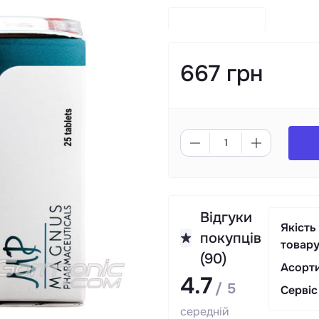
667 грн
Відгуки
Якість
покупців
товар
(90)
Асорт
4.7
/ 5
Сервіс
середній