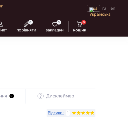
ог
ua
ru
en
0
0
0
інет
порівняти
закладки
кошик
ння
Дисклеймер
0
Відгуки:
1