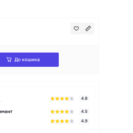
До кошика
4.8
у
имент
4.5
4.9