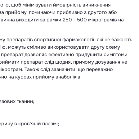
ого, щоб мінімізувати ймовірність виникнення
оза прийому, починаючи приблизно з другого або
овинна виходити за рамки 250 - 500 мікрограмів на
 препаратів спортивної фармакології, які не бажають
цію, можуть сміливо використовувати другу схему
у препарат дозволяє ефективно придушити симптоми
приймати препарат слід щодня, причому дозування не
ікрограм. Також слід зазначити, що переважно
но на курсах прийому анаболіків.
язових тканин;
рину в кров'яній плазмі;