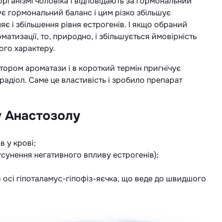
організмі чоловіка і відповідають за гормональний
є гормональний баланс і цим різко збільшує
є і збільшення рівня естрогенів. І якщо обраний
тизації, то, природно, і збільшується ймовірність
ого характеру.
ітором ароматази і в короткий термін пригнічує
радіол. Саме це властивість і зробило препарат
 Анастозолу
в у крові;
усунення негативного впливу естрогенів);
осі гіпоталамус-гіпофіз-яєчка, що веде до швидшого