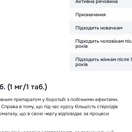
Активна речовина
Призначення
Підходить новачкам
Підходить чоловікам пі
років
Підходить жінкам після 
років
. (1 мг/1 таб.)
вним препаратом у боротьбі з побічними ефектами,
права в тому, що під час курсу більшість стероїдів
матазу, що в свою чергу відповідає за процеси