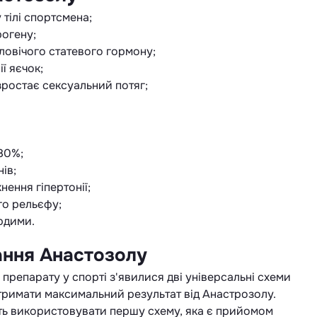
 тілі спортсмена;
рогену;
овічого статевого гормону;
ї яєчок;
зростає сексуальний потяг;
 80%;
ів;
ення гіпертонії;
го рельєфу;
рдими.
ання Анастозолу
препарату у спорті з'явилися дві універсальні схеми
римати максимальний результат від Анастрозолу.
ь використовувати першу схему, яка є прийомом