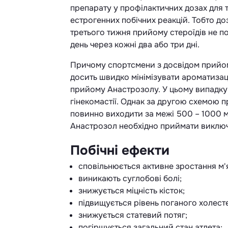
препарату у профілактичних дозах для т
естрогенних побічних реакцій. Тобто д
третього тижня прийому стероїдів не п
день через кожні два або три дні.
Причому спортсмени з досвідом прийому
досить швидко мінімізувати ароматиза
прийому Анастрозолу. У цьому випадк
гінекомастії. Однак за другою схемою 
повинно виходити за межі 500 – 1000 м
Анастрозол необхідно приймати виключ
Побічні ефекти
сповільнюється активне зростання м'
виникають суглобові болі;
знижується міцність кісток;
підвищується рівень поганого холесте
знижується статевий потяг;
погіршується загальний стан атлета;