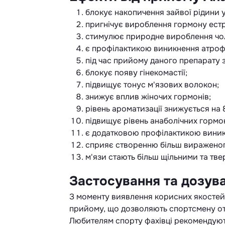
блокує накопичення зайвої рідини у
пригнічує вироблення гормону ест
стимулює природне вироблення чол
є профілактикою виникнення атрофі
під час прийому даного препарату 
блокує появу гінекомастії;
підвищує тонус м'язових волокон;
знижує вплив жіночих гормонів;
рівень ароматизації знижується на
підвищує рівень анаболічних гормон
є додатковою профілактикою виникн
сприяє створенню більш виражено
м'язи стають більш щільними та тве
Застосування та дозув
З моменту виявлення корисних якостей 
прийому, що дозволяють спортсмену от
Любителям спорту фахівці рекомендуют