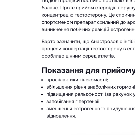
Подібні процеси постійно протікають в 
баланс. Проте прийом стероїдів порушу
концентрацію тестостерону. Це спричиня
спортсменом препарат схильний до арома
виникнення побічних реакцій естрогенн
Варто зазначити, що Анастрозол є інгіб
процеси конвертації тестостерону в ест
особливо цінним серед атлетів.
Показання для прийому
профілактики гінекомастії;
збільшення рівня анаболічних гормоні
підвищення рельєфності (за рахунок 
запобігання гіпертензії;
зменшення естрогенного придушення 
відновлення.