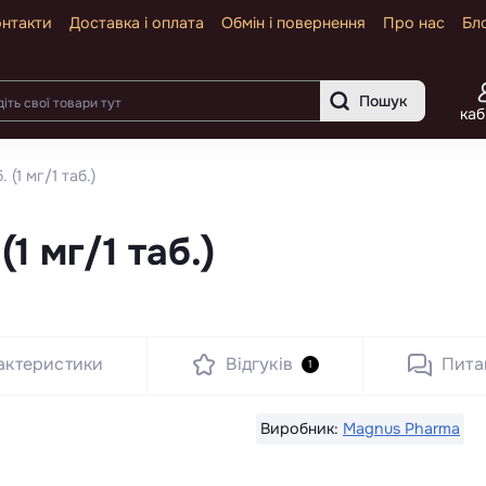
нтакти
Доставка і оплата
Обмін і повернення
Про нас
Бл
Пошук
каб
 (1 мг/1 таб.)
(1 мг/1 таб.)
актеристики
Відгуків
Пита
1
Виробник:
Magnus Pharma