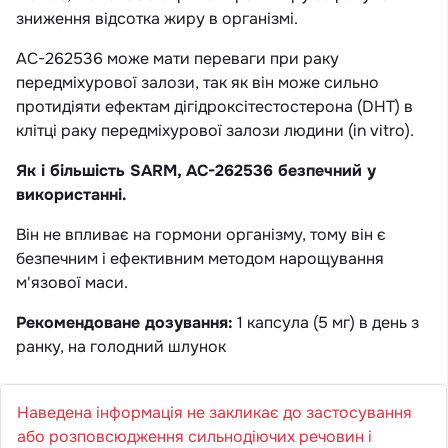
зниження відсотка жиру в організмі.
AC-262536 може мати переваги при раку
передміхурової залози, так як він може сильно
протидіяти ефектам дігідроксітестостерона (DHT) в
клітці раку передміхурової залози людини (in vitro).
Як і більшість SARM, AC-262536 безпечний у
використанні.
Він не впливає на гормони організму, тому він є
безпечним і ефективним методом нарощування
м'язової маси.
Рекомендоване дозування:
1 капсула (5 мг) в день з
ранку, на голодний шлунок
Наведена інформація не закликає до застосування
або розповсюдження сильнодіючих речовин і