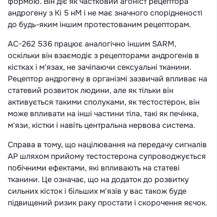
формою. Він діє як частковий агоніст рецептора
андрогену з Ki 5 нМ і не має значного спорідненості
до будь-яким іншим протестованим рецепторам.
AC-262 536 працює аналогічно іншим SARM,
оскільки він взаємодіє з рецепторами андрогенів в
кістках і м'язах, не зачіпаючи сексуальні тканини.
Рецептор андрогену в організмі зазвичай впливає на
статевий розвиток людини, але як тільки він
активується такими сполуками, як тестостерон, він
може впливати на інші частини тіла, такі як печінка,
м'язи, кістки і навіть центральна нервова система.
Справа в тому, що націлювання на передачу сигналів
АР шляхом прийому тестостерона супроводжується
побічними ефектами, які впливають на статеві
тканини. Це означає, що на додаток до розвитку
сильних кісток і більших м'язів у вас також буде
підвищений ризик раку простати і скорочення яєчок.