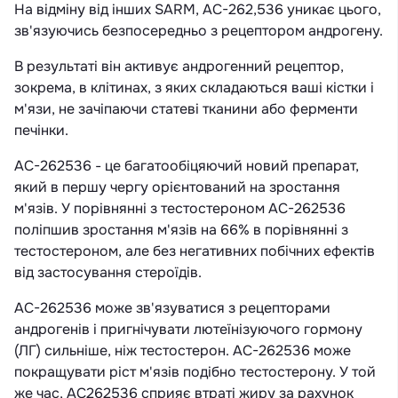
На відміну від інших SARM, AC-262,536 уникає цього,
зв'язуючись безпосередньо з рецептором андрогену.
В результаті він активує андрогенний рецептор,
зокрема, в клітинах, з яких складаються ваші кістки і
м'язи, не зачіпаючи статеві тканини або ферменти
печінки.
AC-262536 - це багатообіцяючий новий препарат,
який в першу чергу орієнтований на зростання
м'язів. У порівнянні з тестостероном АС-262536
поліпшив зростання м'язів на 66% в порівнянні з
тестостероном, але без негативних побічних ефектів
від застосування стероїдів.
AC-262536 може зв'язуватися з рецепторами
андрогенів і пригнічувати лютеїнізуючого гормону
(ЛГ) сильніше, ніж тестостерон. AC-262536 може
покращувати ріст м'язів подібно тестостерону. У той
же час, AC262536 сприяє втраті жиру за рахунок