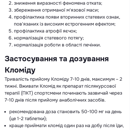
зниження виразності феномена отката;
збереження отриманої м'язової маси;
профілактика появи вторинних статевих ознак,
пов'язаних із високим естрогенним ефектом;
профілактика атрофії яєчок;
нормалізація статевого потягу;
нормалізація роботи в області печінки.
Застосування та дозування
Кломіду
Тривалість прийому Кломіду 7-10 днів, максимум – 2
тижні. Вживати Кломід як препарат післякурсової
терапії (ПКТ) спортсмени починають зазвичай через
7-10 днів після прийому анаболічних засобів.
рекомендована доза становить 50-100 мг на день
(це 1-2 таблетки);
краще приймати кломід один раз на добу після їди,